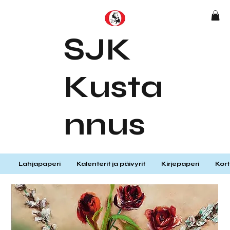
SJK
Kusta
nnus
Lahjapaperi
Kalenterit ja päivyrit
Kirjepaperi
Kort