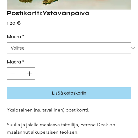
Postikortti:Ystävänpäivä
Hinta
1,20 €
Määrä
*
Määrä
*
Lisää ostoskoriin
Yksiosainen (ns. tavallinen) postikortti.
Suulla ja jalalla maalaava taiteilija, Ferenc Deak on
maalannut alkuperäisen teoksen.