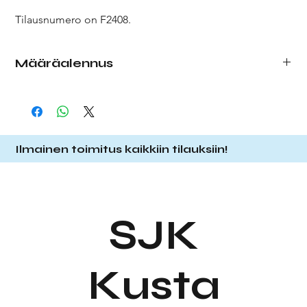
Tilausnumero on F2408.
Määräalennus
Tehdessäsi tilausta, valitse pudotusvalikosta haluamasi
määrä kortteja. Tilatessasi enemmän kortteja, saat
määräalennuksen alla olevan listauksen mukaisesti.
1 kpl
1,20 € (á 1,20 €)
Ilmainen toimitus kaikkiin tilauksiin!
10 kpl
10,00 € (á 1,00 €)
25 kpl
22,50 € (á 0,90 €)
Huom! Jos tilaat 10x
1 kpl,
maksaa tämä 12,00€.
SJK
Kusta