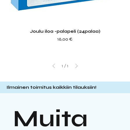
Joulu iloa -palapeli (24palaa)
Hinta
16,00 €
1
/
1
Ilmainen toimitus kaikkiin tilauksiin!
Muita