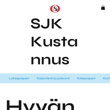
SJK
Kusta
nnus
Lahjapaperi
Kalenterit ja päivyrit
Kirjepaperi
Kort
Hyvän