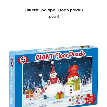
Tiikerit -palapeli (1000 palaa)
Hinta
14,00 €