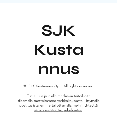
SJK
Kusta
nnus
© SJK Kustannus Oy | All rights reserved
Tue suulla ja jalalla maalaavia taiteilijoita
tilaamalla tuotteitamme
verkkokaupasta
,
liittymällä
postituslistallemme
tai
ottamalla meihin yhteyttä
sähköpostitse tai puhelimitse
.