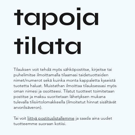
tapoja
tilata
Tilauksen voit tehdä myös sähköpostitse, kirjeitse tai
puhelimitse ilmoittamalla tilaamasi taidetuotteiden
nimet/numerot sekä kuinka monta kappaletta kyseistä
tuotetta haluat. Muistathan ilmoittaa tilauksessasi myös
oman nimesi ja osoitteesi. Tilatut tuotteet toimitetaan
postitse ja maksu suoritetaan lähetyksen mukana
tulevalla tilisiirtolomakkeella (ilmoitetut hinnat sisältävät
arvonlisäveron).
Tai voit
liittyä postituslistallemme
ja saada aina uudet
tuotteemme suoraan kotiisi.