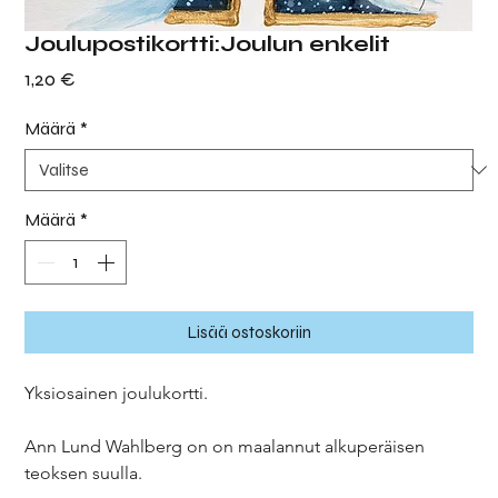
Joulupostikortti:Joulun enkelit
Hinta
1,20 €
Määrä
*
Määrä
*
Lisää ostoskoriin
Yksiosainen joulukortti.
Ann Lund Wahlberg on on maalannut alkuperäisen
teoksen suulla.