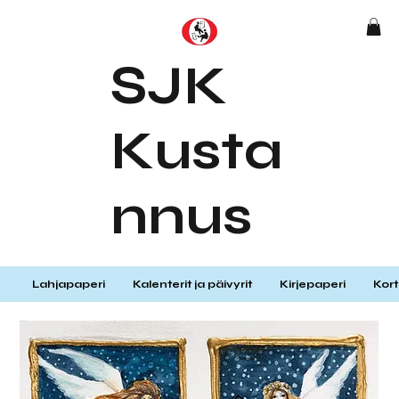
SJK
Kusta
nnus
Lahjapaperi
Kalenterit ja päivyrit
Kirjepaperi
Kort