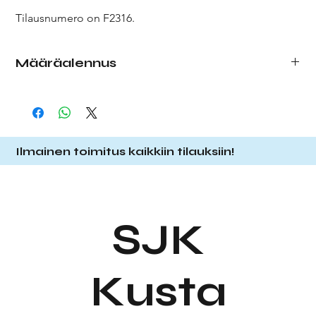
Tilausnumero on F2316.
Määräalennus
Tehdessäsi tilausta, valitse pudotusvalikosta haluamasi
määrä kortteja. Tilatessasi enemmän kortteja, saat
määräalennuksen alla olevan listauksen mukaisesti.
1 kpl
1,20 € (á 1,20 €)
Ilmainen toimitus kaikkiin tilauksiin!
10 kpl
10,00 € (á 1,00 €)
25 kpl
22,50 € (á 0,90 €)
Huom! Jos tilaat 10x
1 kpl,
maksaa tämä 12,00€.
SJK
Kusta