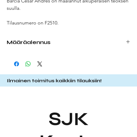
Barcia Cesar Andres on maalannut alkuperäisen teoksen
suulla.
Tilausnumero on F2510.
Määräalennus
Tehdessäsi tilausta, valitse pudotusvalikosta haluamasi
määrä kortteja. Tilatessasi enemmän kortteja, saat
määräalennuksen alla olevan listauksen mukaisesti.
1 kpl
1,50 € (á 1,50 €)
Ilmainen toimitus kaikkiin tilauksiin!
10 kpl
13,00 € (á 1,30 €)
25 kpl
27,50 € (á 1,10 €)
Huom! Jos tilaat 10x
1 kpl,
maksaa tämä 15,00€.
SJK