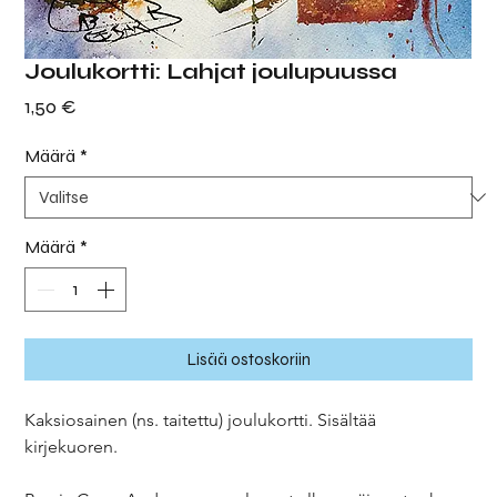
Joulukortti: Lahjat joulupuussa
Hinta
1,50 €
Määrä
*
Määrä
*
Lisää ostoskoriin
Kaksiosainen (ns. taitettu) joulukortti. Sisältää
kirjekuoren.