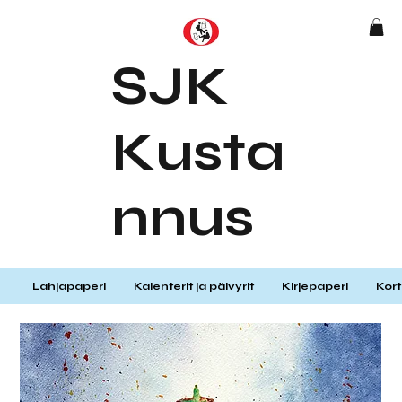
SJK
Kusta
nnus
Lahjapaperi
Kalenterit ja päivyrit
Kirjepaperi
Kort