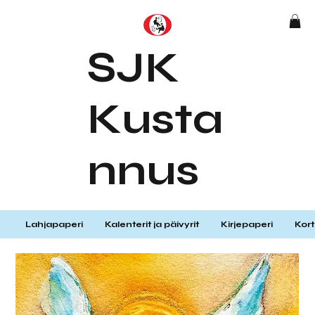
SJK
Kusta
nnus
Lahjapaperi
Kalenterit ja päivyrit
Kirjepaperi
Kort