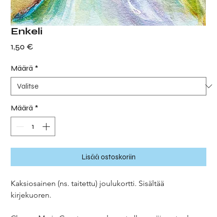
Enkeli
Hinta
1,50 €
Määrä
*
Määrä
*
Lisää ostoskoriin
Kaksiosainen (ns. taitettu) joulukortti. Sisältää
kirjekuoren.