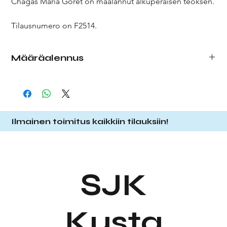
Chagas Maria Goret on maalannut alkuperäisen teoksen.
Tilausnumero on F2514.
Määräalennus
Tehdessäsi tilausta, valitse pudotusvalikosta haluamasi
määrä kortteja. Tilatessasi enemmän kortteja, saat
määräalennuksen alla olevan listauksen mukaisesti.
1 kpl
1,50 € (á 1,50 €)
Ilmainen toimitus kaikkiin tilauksiin!
10 kpl
13,00 € (á 1,30 €)
25 kpl
27,50 € (á 1,10 €)
Huom! Jos tilaat 10x
1 kpl,
maksaa tämä 15,00€.
SJK
Kusta