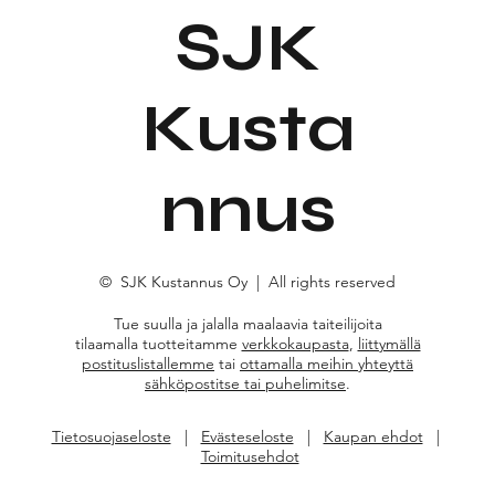
SJK
Kusta
nnus
© SJK Kustannus Oy | All rights reserved
Tue suulla ja jalalla maalaavia taiteilijoita
tilaamalla tuotteitamme
verkkokaupasta
,
liittymällä
postituslistallemme
tai
ottamalla meihin yhteyttä
sähköpostitse tai puhelimitse
.
Tietosuojaseloste
|
Evästeseloste
|
Kaupan ehdot
|
Toimitusehdot