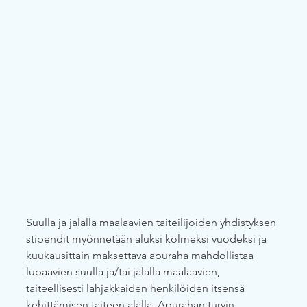
Suulla ja jalalla maalaavien taiteilijoiden yhdistyksen 
stipendit myönnetään aluksi kolmeksi vuodeksi ja 
kuukausittain maksettava apuraha mahdollistaa 
lupaavien suulla ja/tai jalalla maalaavien, 
taiteellisesti lahjakkaiden henkilöiden itsensä 
kehittämisen taiteen alalla. Apurahan turvin 