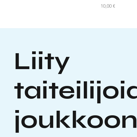
Hinta
10,00 €
Liity
taiteili
joukkoo