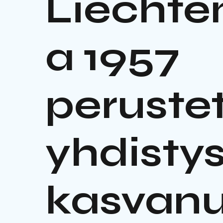
Liechten
a 1957
peruste
yhdisty
kasvanu