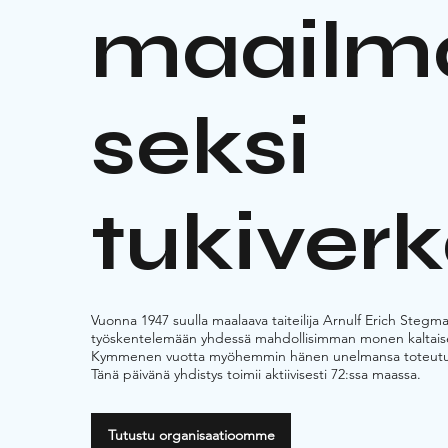
maailma
seksi
tukiverk
Vuonna 1947 suulla maalaava taiteilija Arnulf Erich Stegma
työskentelemään yhdessä mahdollisimman monen kaltaisensa,
Kymmenen vuotta myöhemmin hänen unelmansa toteutui y
Tänä päivänä yhdistys toimii aktiivisesti 72:ssa maassa.
Tutustu organisaatioomme