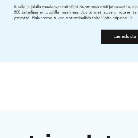
Suulla ja jalalla maalaavat taiteilijat Suomessa etsii jatkuvasti uusia
800 taiteilijaa eri puolilla maailmaa. Jos tunnet lapsen, nuoren tai
yhteyttä. Haluamme tukea potentiaalisia taiteilijoita stipendillä.
Lue eduista