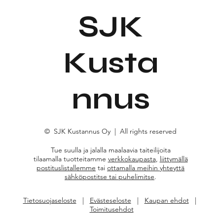
SJK
Kusta
nnus
© SJK Kustannus Oy | All rights reserved
Tue suulla ja jalalla maalaavia taiteilijoita
tilaamalla tuotteitamme
verkkokaupasta
,
liittymällä
postituslistallemme
tai
ottamalla meihin yhteyttä
sähköpostitse tai puhelimitse
.
Tietosuojaseloste
|
Evästeseloste
|
Kaupan ehdot
|
Toimitusehdot