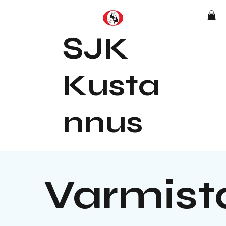
SJK
Kusta
nnus
Varmis