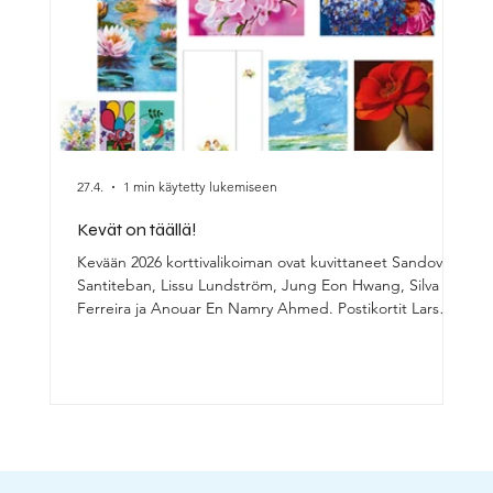
27.4.
1 min käytetty lukemiseen
11.1
Kevät on täällä!
Jo
Kevään 2026 korttivalikoiman ovat kuvittaneet Sandoval
Suu
Santiteban, Lissu Lundström, Jung Eon Hwang, Silva
ses
Ferreira ja Anouar En Namry Ahmed. Postikortit Lars
Kor
Höllerer, Christopher Kuster ja Luis Jimenez Bolanos.
ja 
Kirjepaperin alkuperäisteos on Izhak Adir siveltimestä ja
11,
pakettikorttien kuvituksesta vastaavat Veronika
Svatosová, Daniel Ferreira Da Silva sekä Florin Anghel.