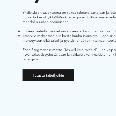
Yhdistyksen tavoitteena on tukea stipendiaattejaan ja jäseni
huoletta keskittyä työhönsä taiteilijoina. Lisäksi maailman
mahdollisuuden oppimiseen.
Stipendiaateille maksetaan stipendejä mm. taitojen kehitt
Jäsenille maksetaan elinikäistä kuukausiansiota – jopa sillo
menetyksen eikä taiteilija pystyisi enää toimittamaan teok
Erich Stegmannin motto "Ich will kein mitleid" – en kaipaa
hyväntekeväisyydestä, vaan lahjakkaista vammaisista henkil
taiteilijana.
Tutustu taiteilijoihin