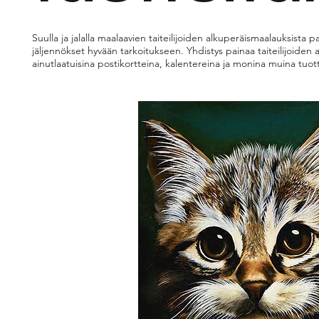
Suulla ja jalalla maalaavien taiteilijoiden alkuperäismaalauksista 
jäljennökset hyvään tarkoitukseen. Yhdistys painaa taiteilijoiden 
ainutlaatuisina postikortteina, kalentereina ja monina muina tuot