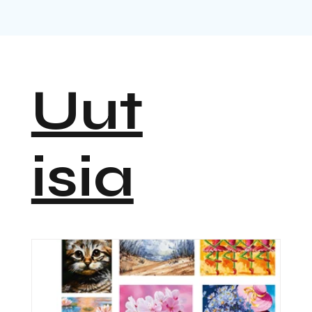
Uut
isia