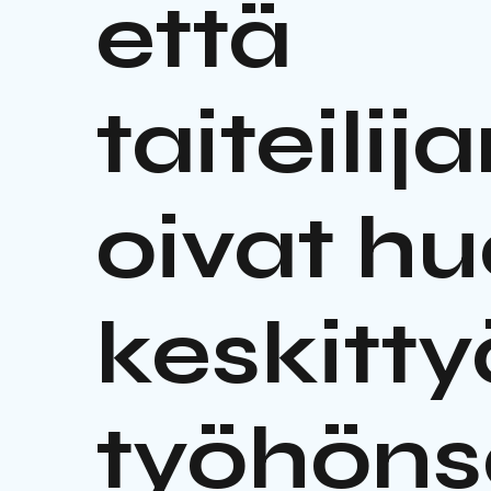
että
taiteili
oivat hu
keskitty
työhöns