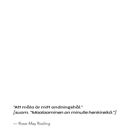
"Att måla är mitt andningshål."
[suom. "Maalaaminen on minulle henkireikä."]
— Rose-May Rosling