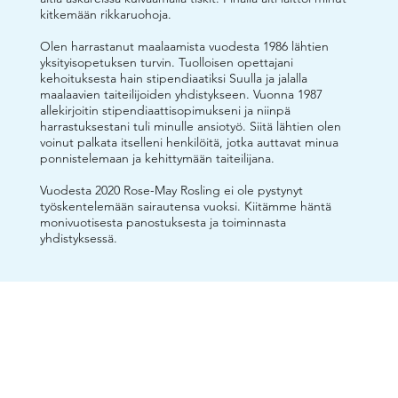
kitkemään rikkaruohoja.
Olen harrastanut maalaamista vuodesta 1986 lähtien
yksityisopetuksen turvin. Tuolloisen opettajani
kehoituksesta hain stipendiaatiksi Suulla ja jalalla
maalaavien taiteilijoiden yhdistykseen. Vuonna 1987
allekirjoitin stipendiaattisopimukseni ja niinpä
harrastuksestani tuli minulle ansiotyö. Siitä lähtien olen
voinut palkata itselleni henkilöitä, jotka auttavat minua
ponnistelemaan ja kehittymään taiteilijana.
Vuodesta 2020 Rose-May Rosling ei ole pystynyt
työskentelemään sairautensa vuoksi. Kiitämme häntä
monivuotisesta panostuksesta ja toiminnasta
yhdistyksessä.