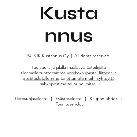
Kusta
nnus
© SJK Kustannus Oy | All rights reserved
Tue suulla ja jalalla maalaavia taiteilijoita
tilaamalla tuotteitamme
verkkokaupasta
,
liittymällä
postituslistallemme
tai
ottamalla meihin yhteyttä
sähköpostitse tai puhelimitse
.
Tietosuojaseloste | Evästeseloste | Kaupan ehdot |
Toimitusehdot