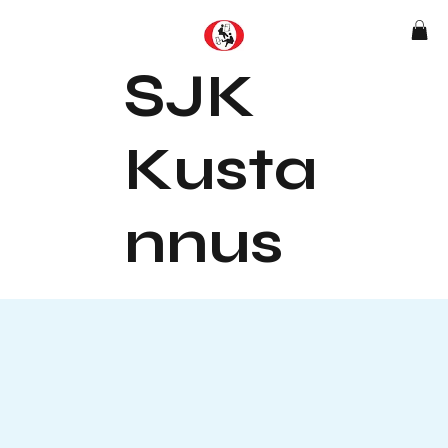
SJK
Kusta
nnus