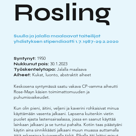
Rosling
Suulla ja jalalla maalaavat taiteilijat
yhdistyksen stipendiaatti 1.7.1987-29.2.2020
1950
Syntynyt:
30.1.2023
Nukkunut pois:
Jalalla maalaava
Työskentelytapa:
Kukat, luonto, abstraktit aiheet
Aiheet:
Keskosena syntymässä saatu vakava CP-vamma aiheutti
Rose-Mayn käsien toimimattomuuden ja
puhumisvaikeudet.
Kun olin pieni, äitini, veljeni ja kaverini rohkaisivat minua
käyttämään vasenta jalkaani. Lapsena kuitenkin vietin
puolet ajasta lastensairaalassa, jossa en saanut käyttää
lainkaan jalkaani ja se tuntui pahalta. Kotiin taas päästyäni
käytin aina sinnikkäästi jalkaani muun muassa auttamalla
äitiä askareissa kuivaamalla tiskit. Pihalla äiti laittoi minut