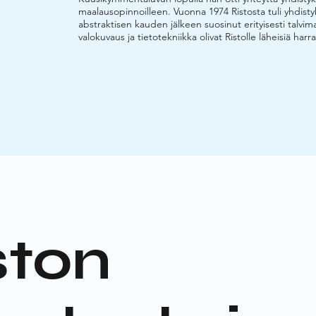
maalausopinnoilleen. Vuonna 1974 Ristosta tuli yhdis
abstraktisen kauden jälkeen suosinut erityisesti talv
valokuvaus ja tietotekniikka olivat Ristolle läheisiä harr
ston