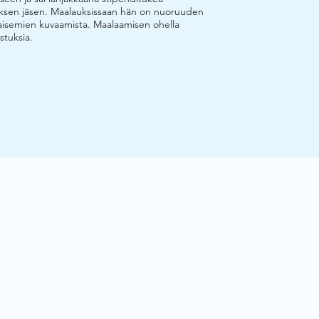
tyksen jäsen. Maalauksissaan hän on nuoruuden
imaisemien kuvaamista. Maalaamisen ohella
astuksia.