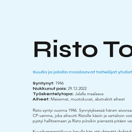
Risto T
Suulla ja jalalla maalaavat taiteilijat yhd
1946
Syntynyt:
29.12.2022
Nukkunut pois:
Jalalla maalaava
Työskentelytapa:
Maisemat, muotokuvat, abstraktit aiheet
Aiheet:
Risto syntyi vuonna 1946. Synnytyksessä hänen aivonsa
CP-vamma, joka aiheutti Ristolle käsiin ja vartaloon voi
pystyi hallitsemaan ja Risto piirsikin pienestä pitäen va
Kuusikymmentäluvun lopulla hän otti yhteyttä yhdistyk