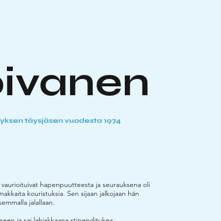
oivanen
istyksen täysjäsen vuodesta 1974
 vaurioituivat hapenpuutteesta ja seurauksena oli
makkaita kouristuksia. Sen sijaan jalkojaan hän
semmalla jalallaan.
seen ja sai lahjakkaana stipenditukea