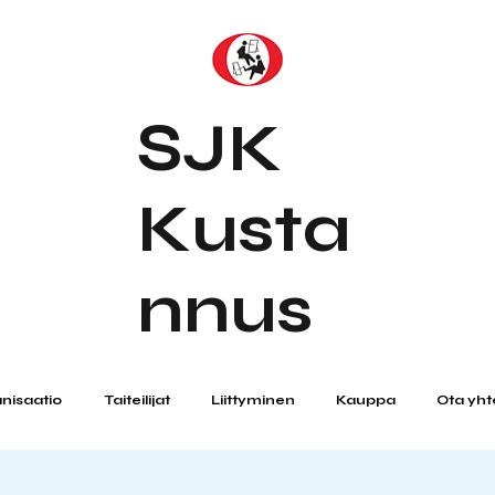
SJK
Kusta
nnus
nisaatio
Taiteilijat
Liittyminen
Kauppa
Ota yht