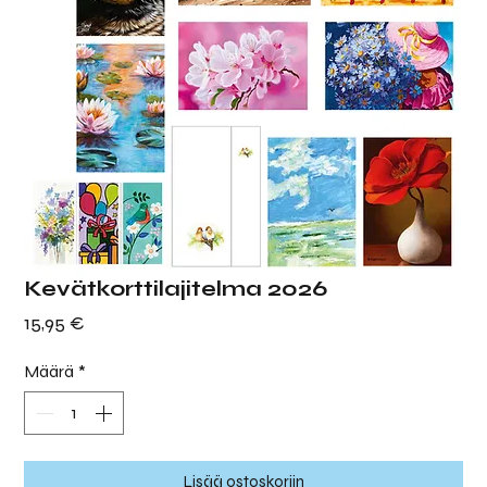
Kevätkorttilajitelma 2026
Hinta
15,95 €
Määrä
*
Lisää ostoskoriin