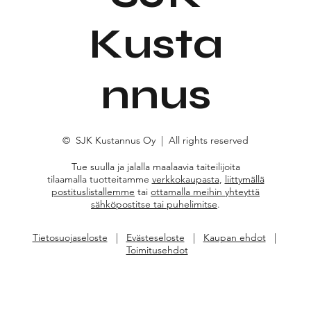
Kusta
nnus
© SJK Kustannus Oy | All rights reserved
Tue suulla ja jalalla maalaavia taiteilijoita
tilaamalla tuotteitamme
verkkokaupasta
,
liittymällä
postituslistallemme
tai
ottamalla meihin yhteyttä
sähköpostitse tai puhelimitse
.
Tietosuojaseloste
|
Evästeseloste
|
Kaupan ehdot
|
Toimitusehdot