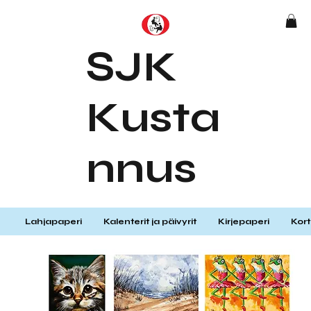
SJK
Kusta
nnus
Lahjapaperi
Kalenterit ja päivyrit
Kirjepaperi
Kort