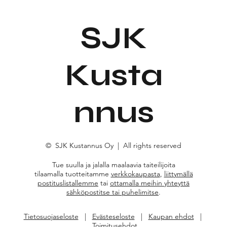
Huom! Jos tilaat 10x
1 kpl,
maksaa tämä 15,00€.
SJK
Kusta
nnus
© SJK Kustannus Oy | All rights reserved
Tue suulla ja jalalla maalaavia taiteilijoita
tilaamalla tuotteitamme
verkkokaupasta
,
liittymällä
postituslistallemme
tai
ottamalla meihin yhteyttä
sähköpostitse tai puhelimitse
.
Tietosuojaseloste
|
Evästeseloste
|
Kaupan ehdot
|
Toimitusehdot