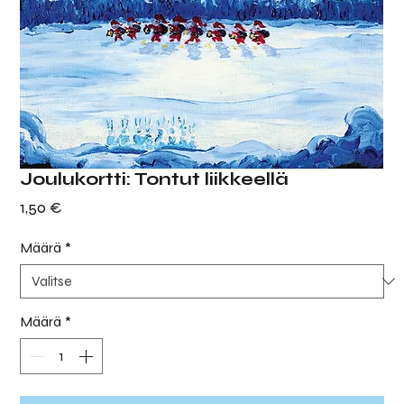
Joulukortti: Tontut liikkeellä
Hinta
1,50 €
Määrä
*
Määrä
*