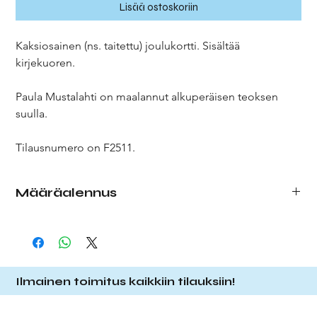
Lisää ostoskoriin
Kaksiosainen (ns. taitettu) joulukortti. Sisältää
kirjekuoren.
Paula Mustalahti on maalannut alkuperäisen teoksen
suulla.
Tilausnumero on F2511.
Määräalennus
Tehdessäsi tilausta, valitse pudotusvalikosta haluamasi
määrä kortteja. Tilatessasi enemmän kortteja, saat
määräalennuksen alla olevan listauksen mukaisesti.
1 kpl
1,50 € (á 1,50 €)
Ilmainen toimitus kaikkiin tilauksiin!
10 kpl
13,00 € (á 1,30 €)
25 kpl
27,50 € (á 1,10 €)