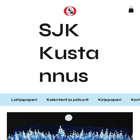
SJK
Kusta
nnus
Lahjapaperi
Kalenterit ja päivyrit
Kirjepaperi
Kort