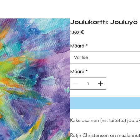
Joulukortti: Jouluyö
Hinta
1,50 €
Määrä
*
Valitse
Määrä
*
Kaksiosainen (ns. taitettu) jouluk
Rutjh Christensen on maalannut