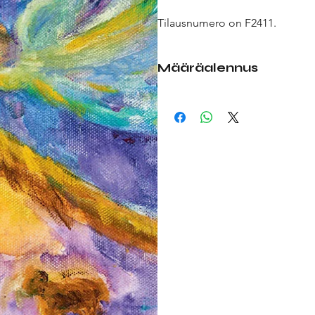
Tilausnumero on F2411.
Määräalennus
Tehdessäsi tilausta, valitse pud
enemmän kortteja, saat määräal
1 kpl
1,50 € (á 1,50 €)
10 kpl
13,00 € (á 1,30 €)
25 kpl
27,50 € (á 1,10 €)
Huom! Jos tilaat 10x
1 kpl,
maks