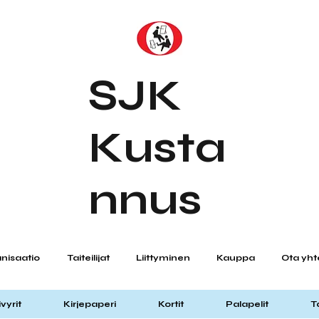
SJK
Kusta
nnus
nisaatio
Taiteilijat
Liittyminen
Kauppa
Ota yht
vyrit
Kirjepaperi
Kortit
Palapelit
T