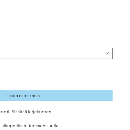
Lisää ostoskoriin
ortti. Sisältää kirjekuoren.
 alkuperäisen teoksen suulla.