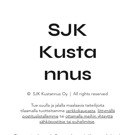
SJK
Kusta
nnus
© SJK Kustannus Oy | All rights reserved
Tue suulla ja jalalla maalaavia taiteilijoita
tilaamalla tuotteitamme
verkkokaupasta
,
liittymällä
postituslistallemme
tai
ottamalla meihin yhteyttä
sähköpostitse tai puhelimitse
.